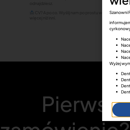
wie
odnajdziesz.
Szanowni 
CV? A po co. Wyślij nam po prostu wiadomość i pow
więcej niż inni.
informujem
cyrkonowy
Nace
Nace
Nace
Nace
Wyżej wymi
Dent
Dent
Dent
Dent
Pierwsze
zamówienie?