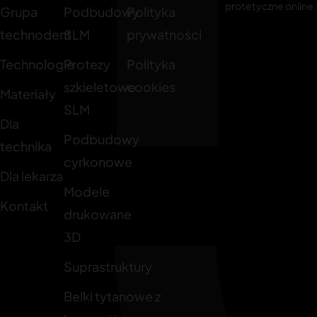
protetyczne online.
Grupa
Podbudowy
Polityka
technodent
SLM
prywatności
Technologie
Protezy
Polityka
szkieletowe
cookies
Materiały
SLM
Dla
Podbudowy
technika
cyrkonowe
Dla lekarza
Modele
Kontakt
drukowane
3D
Suprastruktury
Belki tytanowe z