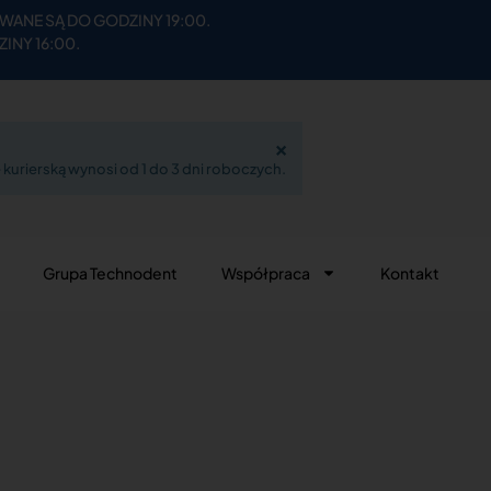
ANE SĄ DO GODZINY 19:00.
INY 16:00.
×
kurierską wynosi od 1 do 3 dni roboczych.
Grupa Technodent
Współpraca
Kontakt