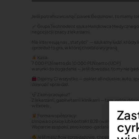
Jeśli potrafisz wcisnąć piasek Beduinowi, to mamy ro
Grupa Technodent szuka Handlowca Medycznego, kt
negocjacji i pracy z lekarzami.
Nie interesują nas „statyści” — szukamy ludzi, którzy 
sprzedaż to gra, w której chodzi o wygraną.
Kasa:
7 000 PLN netto do 10 000 PLN netto (UOP)
warunki do dogadania — jeśli dowozisz, to my nie gad
Dajemy Ci wszystko — pakiet all inclusive: auto, sp
dowozić sprzedaż.
Z kim pracujesz?
Z lekarzami, gabinetami i klinikami — tam, gdzie dziej
w Excelu.
Zas
Forma współpracy:
Umowa o pracę lub kontrakt B2B (warunki indywidua
cyr
Wsparcie zespołu, zero korpo-gadania.
Jeśli masz flow sprzedażowe, chcesz zarabiać i lubi