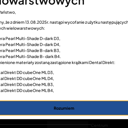
lowarstwowych
Doświadczenie w latach
Państwo,
iedz, dlaczego to Ty sprzedasz
y, że z dniem 13.08.2025r. nastąpi wycofanie z użytku następującyc
ch wielowarstwowych:
ra Pearl Multi-Shade D-dark D3,
ra Pearl Multi-Shade D-dark D4,
ra Pearl Multi-Shade B-dark B3,
ra Pearl Multi-Shade B- dark B4.
enione materiały zostaną zastąpione krążkami Dental Direkt:
al Direkt DD cubeOne ML D3,
al Direkt DD cubeOne ML D4,
al Direkt DD cubeOne ML B3,
al Direkt DD cubeOne ML B4,
Rozumiem
O NAS
PRODUKTY
DOKUMENTY
Centrum