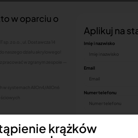
to w oparciu o
Aplikuj na s
p. z o.o., ul. Dostawcza 14
Imię i nazwisko
o naszego działu akrylowego!
bisz pracować w zgranym zespole —
Email
 w systemach AllOn4/AllOn6
Numer telefonu
ęściowych
Twoje CV
tąpienie krążków