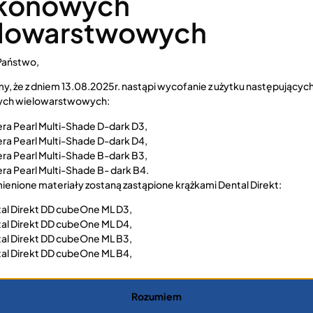
konowych
Doświadczenie w latach
lowarstwowych
Państwo,
y, że z dniem 13.08.2025r. nastąpi wycofanie z użytku następującyc
ch wielowarstwowych:
ra Pearl Multi-Shade D-dark D3,
ra Pearl Multi-Shade D-dark D4,
ra Pearl Multi-Shade B-dark B3,
zespołem
ra Pearl Multi-Shade B- dark B4.
t.pl
enione materiały zostaną zastąpione krążkami Dental Direkt:
al Direkt DD cubeOne ML D3,
al Direkt DD cubeOne ML D4,
al Direkt DD cubeOne ML B3,
al Direkt DD cubeOne ML B4,
Rozumiem