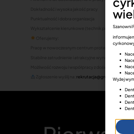
cyr
Dokładność i wysoka jakość pracy
wie
Punktualność i dobra organizacja
Szanowni 
Wykształcenie kierunkowe (technik protetyk)
informujem
Oferujemy:
cyrkonowy
Pracę w nowoczesnym centrum protetycznym
Nace
Stabilne zatrudnienie i atrakcyjne wynagrodzenie
Nace
Nace
Możliwość rozwoju i współpracy z doświadczonym 
Nace
Zgłoszenie wyślij na:
rekrutacja@grupatechnoden
Wyżej wymi
Dent
Dent
Dent
Dent