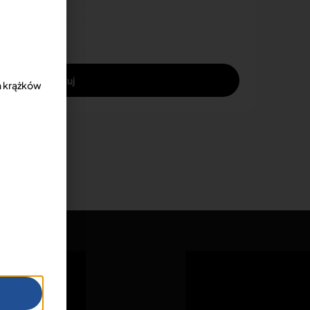
Aplikuj
h krążków