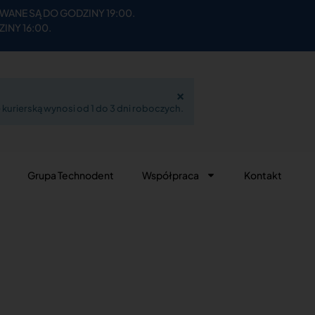
ANE SĄ DO GODZINY 19:00.
INY 16:00.
×
kurierską wynosi od 1 do 3 dni roboczych.
Grupa Technodent
Współpraca
Kontakt