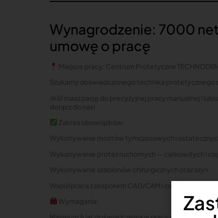
Wynagrodzenie: 7000 net
umowę o pracę
Miejsce pracy: Centrum Protetyczne TECHNODENT s
Szukamy doświadczonego technika protetycznego d
Jeśli masz pasję do precyzyjnej pracy manualnej i lu
dołącz do nas!
Zakres obowiązków:
Wykonywanie mostów tymczasowych i ostatecznych
Wykonywanie protez ruchomych — całkowitych i cz
Wykonywanie szablonów chirurgicznych oraz szyn
Współpraca z zespołem CAD/CAM i ceramiki
Zas
Wymagania:
Minimum 5 lat doświadczenia w pracy w akrylu